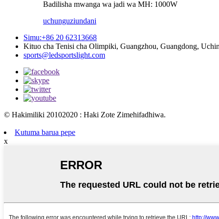
Badilisha mwanga wa jadi wa MH: 1000W
uchunguzi
undani
Simu:+86 20 62313668
Kituo cha Tenisi cha Olimpiki, Guangzhou, Guangdong, Uchi
sports@ledsportslight.com
© Hakimiliki 20102020 : Haki Zote Zimehifadhiwa.
Kutuma barua pepe
x