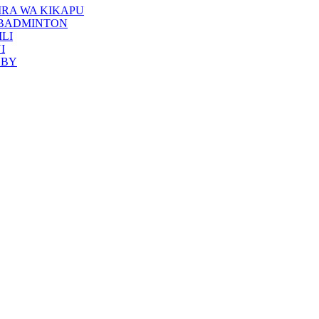
RA WA KIKAPU
 BADMINTON
LI
I
GBY