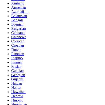
Amharic
Armenian
Azerbaijani
Belarusian
Bengali
Bosnian
Bulgarian
Cebuano
Chichewa
Corsican
Croatian
Dutch
Estonian
Filipino
Finnish
Frisian
Galician
Georgian
Gujarati
Haitian
Hausa
Hawaiian
Hebrew
Hmong
Hungarian