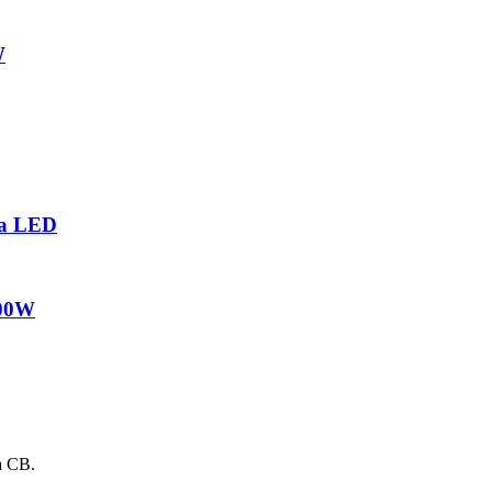
W
a LED
500W
a CB.