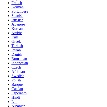
French
German
Portuguese
Spanish
Russian
Japanese
Korean
Arabic
Irish
Greek
Turkish
Italian
Danish
Romanian
Indonesian
Czech
Afrikaans
Swedish
Polish
Basque
Catalan
Esperanto
Hindi
Lao
Albanian