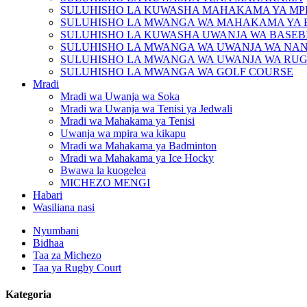
SULUHISHO LA KUWASHA MAHAKAMA YA MPI
SULUHISHO LA MWANGA WA MAHAKAMA YA
SULUHISHO LA KUWASHA UWANJA WA BASEBI
SULUHISHO LA MWANGA WA UWANJA WA NAN
SULUHISHO LA MWANGA WA UWANJA WA RU
SULUHISHO LA MWANGA WA GOLF COURSE
Mradi
Mradi wa Uwanja wa Soka
Mradi wa Uwanja wa Tenisi ya Jedwali
Mradi wa Mahakama ya Tenisi
Uwanja wa mpira wa kikapu
Mradi wa Mahakama ya Badminton
Mradi wa Mahakama ya Ice Hocky
Bwawa la kuogelea
MICHEZO MENGI
Habari
Wasiliana nasi
Nyumbani
Bidhaa
Taa za Michezo
Taa ya Rugby Court
Kategoria