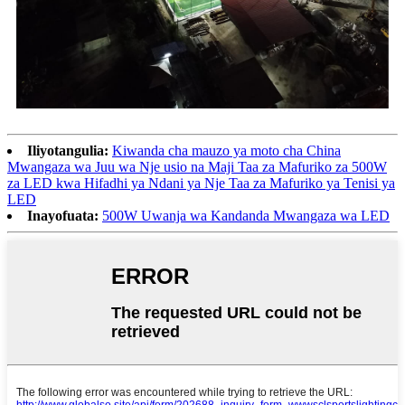
Iliyotangulia:
Kiwanda cha mauzo ya moto cha China
Mwangaza wa Juu wa Nje usio na Maji Taa za Mafuriko za 500W
za LED kwa Hifadhi ya Ndani ya Nje Taa za Mafuriko ya Tenisi ya
LED
Inayofuata:
500W Uwanja wa Kandanda Mwangaza wa LED