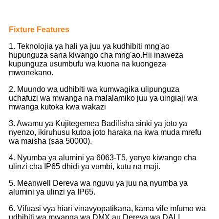
Fixture Features
1. Teknolojia ya hali ya juu ya kudhibiti mng'ao
hupunguza sana kiwango cha mng'ao.Hii inaweza
kupunguza usumbufu wa kuona na kuongeza
mwonekano.
2. Muundo wa udhibiti wa kumwagika ulipunguza
uchafuzi wa mwanga na malalamiko juu ya uingiaji wa
mwanga kutoka kwa wakazi
3. Awamu ya Kujitegemea Badilisha sinki ya joto ya
nyenzo, ikiruhusu kutoa joto haraka na kwa muda mrefu
wa maisha (saa 50000).
4. Nyumba ya alumini ya 6063-T5, yenye kiwango cha
ulinzi cha IP65 dhidi ya vumbi, kutu na maji.
5. Meanwell Dereva wa nguvu ya juu na nyumba ya
alumini ya ulinzi ya IP65.
6. Vifuasi vya hiari vinavyopatikana, kama vile mfumo wa
udhibiti wa mwanga wa DMX au Dereva wa DALI